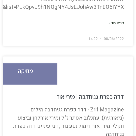
zw&list=PLkQpvJ9h1NQgNY4JsLJohAw3TnEO5IYYX
קראו עוד »
14:22
08/06/2022
מוזיקה
דדה כפרת גגיחדבה | מירי אור
Zrif Magazine · דדה כפרת גגיחדבה מילים
(גיאורגית): עתנלוב אסתר ז"ל ומירי אורלחן וביצוע
ווֹקלי: מירי אור דימוי: נטע גורן, דגי עיניים דדה כפרת
גגיחדבה