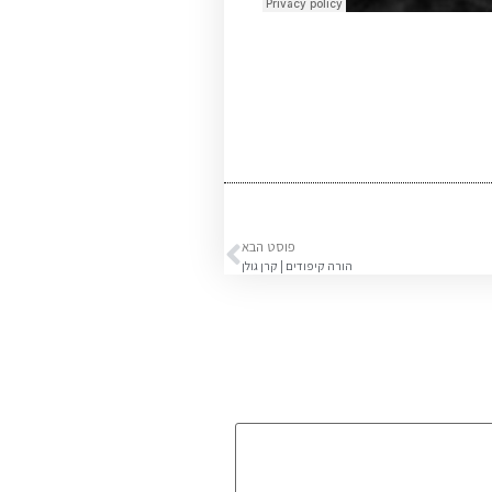
פוסט הבא
הורה קיפודים | קרן גולן