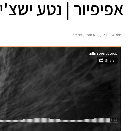
אפיפיור | נטע ישצ'ין
מאי 28, 2021
,
6:31 pm
,
מוזיקה