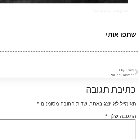
Zrif Magazine
נטע ישצ'ין - אפיפיור
·
שתפו אותי
פוסט קודם
טרילוגיה | קרן גולן
כתיבת תגובה
האימייל לא יוצג באתר.
שדות החובה מסומנים
*
התגובה שלך
*