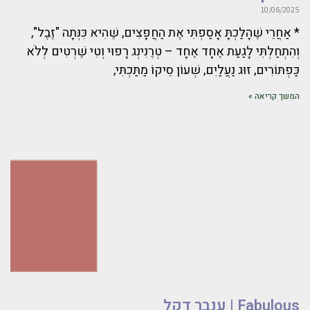
10/06/2025
* אַחֲרֵי שֶׁהָלַכְתָּ אָסַפְתִּי אֶת הַחֲפָצִים, שֶׁהִיא כִּנְּתָה "זֶבֶל",
וְהִתְחַלְתִּי לָגַעַת אֶחָד אֶחָד – טְרֶנִינְג רָפוּי וְטִי שֶׁרְטִים לְלֹא
כַּפְתּוֹרִים, זוּג נַעֲלַיִם, שְׁעוֹן סֵיקוֹ מַתַּכְתִּי,
המשך קריאה »
Fabulous | ענבר דקל