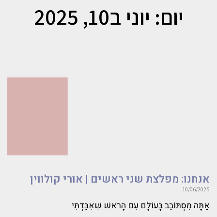
יום: יוני ב10, 2025
אנחנו: מפלצת שני ראשים | אורי קולווין
10/06/2025
אַתָּה מִסְתּוֹבֵב בָּעוֹלָם עִם הָרֹאשׁ שֶׁאִבַּדְתִּי