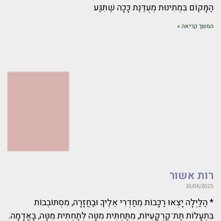
הַמָּקוֹם בִּמְתִינוּת מְעֻדֶּנֶת כָּכָה שֶׁתִּגַּע
המשך קריאה »
רות אשור
10/06/2025
* הַלַּיְלָה יָצְאוּ רַכָּבוֹת מֵחַדְרִי אֵלֶיךָ וּבַחֲזָרָה, מִסְתּוֹבְבוֹת
בִּתְעָלוֹת תַּת־קַרְקָעִיּוֹת, מִתַּחְתִּית מִטָּה לְתַחְתִּית מִטָּה, בָּאֲדָמָה.