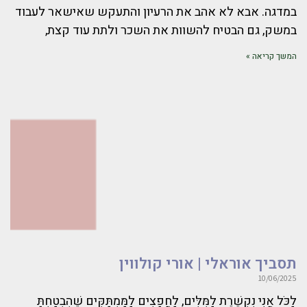
במדגה. אבא לא אהב את הרעיון והתעקש שאישאר לעבוד
במשק, גם הבטיח להשוות את השכר ולתת עוד קצת,
המשך קריאה »
תסביך אוראלי | אורי קולווין
10/06/2025
לַכֹּל אֲנִי נִקְשֶׁרֶת לַמִּלִּים, לַחֲפָצִים לַמַּמְתַּקִּים שֶׁהִבְטַחְתָּ