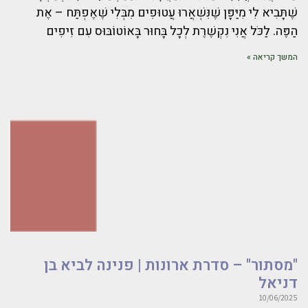
שֶׁתָּבִיא לִי מִיַּפָּן שֶׁנִּשְׁאֲרוּ עֲטוּפִים מִבְּלִי שֶׁאֶפְתַּח – אֶת
הַפֶּה. לַכֹּל אֲנִי נִקְשֶׁרֶת לְכָל בָּחוּר בָּאוֹטוֹבּוּס עִם זִיפִים
המשך קריאה »
"מסתור" – סדרת ארונות | פנינה לביא בן
דניאל
10/06/2025