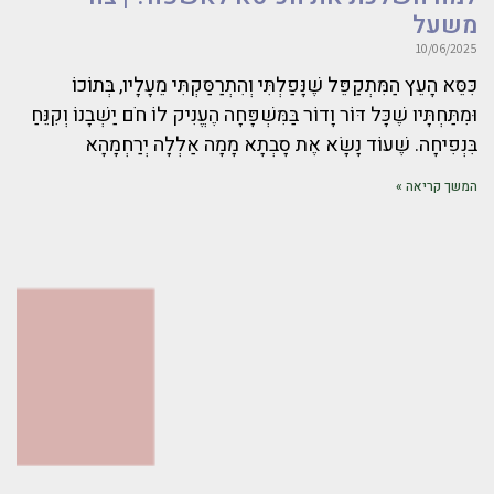
משעל
10/06/2025
כִּסֵּא הָעֵץ הַמִּתְקַפֵּל שֶׁנָּפַלְתִּי וְהִתְרַסַּקְתִּי מֵעָלָיו, בְּתוֹכוֹ
וּמִתַּחְתָּיו שֶׁכָּל דּוֹר וָדוֹר בַּמִּשְׁפָּחָה הֶעֱנִיק לוֹ חֹם יַשְׁבָנוֹ וְקִנֵּחַ
בִּנְפִיחָה. שֶׁעוֹד נָשָׂא אֶת סָבְתָא מָמָה אַלְלָה יְרַחְמָהָא
המשך קריאה »