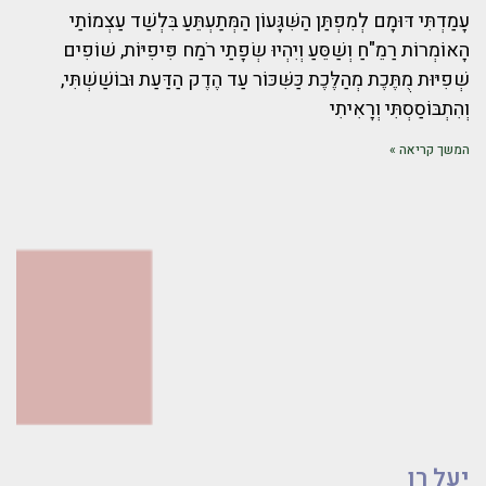
עָמַדְתִּי דּוּמָם לְמִפְתַּן הַשִּׁגָּעוֹן הַמְּתַעְתֵּעַ בִּלְשַׁד עַצְמוֹתַי
הָאוֹמְרוֹת רַמֵ"חַ וְשַׁסֵּעַ וְיִהְיוּ שְׂפָתַי רֹמַח פִּיפִיּוֹת, שׁוֹפִים
שְׁפִיּוּת מֻתֶּכֶת מְהַלֶּכֶת כַּשִּׁכּוֹר עַד הֶדֶק הַדַּעַת וּבוֹשַׁשְׁתִּי,
וְהִתְבּוֹסַסְתִּי וְרָאִיתִי
המשך קריאה »
יעל רן