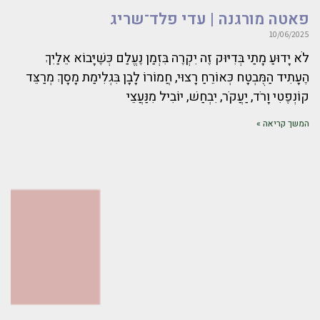
פאטה מורגנה | עדי פלד־שריג
10/06/2025
לֹא יָדוּעַ מָתַי בְּדִיּוּק זֶה יִקְרֶה בִּזְמַן נֶעֱלַם כְּשֶׁיָּבוֹא אֵלַיִךְ
הֶעָתִיד הַמֻּבְטָח כְּאוֹרֵחַ רָצוּי, חֲמוֹרוֹ לָבָן בִּגְלִימַת מָסָךְ מְרַצֵּד
קוֹנְפֶטִי וָרֹד, יַעֲקֹר, יִבְחַשׁ, יוֹבִיל מִנַּעֲצֵי
המשך קריאה »