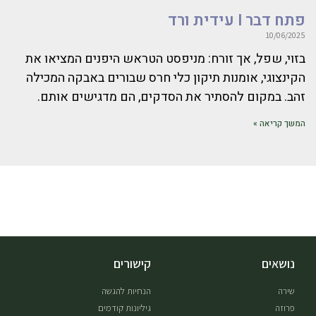
פתח דבר I עידית ורד
10/06/2025
בזוי, שפל, אך זורח: מניפסט הטראש היפנים המציאו את
הקינצוגי, אומנות תיקון כלי חרס שבורים באבקה המכילה
זהב. במקום להסתיר את הסדקים, הם מדגישים אותם.
המשך קריאה »
נושאים
קישורים
שירה
הנחיות להגשה
פרוזה
גיליונות קודמים