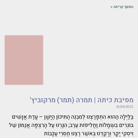
המשך קריאה »
מסיבת כיתה | תמרה (תמר) מרקוביץ'
10/06/2025
בַּלַּיְלָה הַהוּא הִתְפָּרַצְנוּ לְמִבְנֵה הַתִּיכוֹן הַיָּשָׁן – עֲדַת אֲנָשִׁים
בּוֹגְרִים בִּשְׂמָלוֹת וַחֲלִיפֹות עֶרֶב; הִגַּרְנוּ עַל הָרִצְפָּה אֲגַמּוֹן שֶׁל
וִיסְקִי יָקָר וְרָקַדְנוּ בְּאֹשֶׁר רַצְנוּ חַסְרֵי עַכָּבוֹת