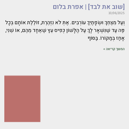
[שוב את לבד] | אפרת בלום
10/06/2025
וְעַל מִצְחֵךְ וּשְׂפָתַיִךְ עוֹרְבִים. אַתְּ לֹא נִזְהֶרֶת, זוֹלֶלֶת אוֹתָם בְּכָל
פֶּה עַד שֶׁנִּשְׁאָר לָךְ עַל הַלָּשׁוֹן כְּפִיס עֵץ שֶׁאֶחָד מֵהֶם, אוֹ שֵׁנִי,
אָחַז בְּמַקּוֹרוֹ. בַּסּוֹף
המשך קריאה »