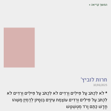
המשך קריאה »
חרות לוביץ'
10/06/2025
* לֹא לִכְתֹּב עַל פִּילִים וְרֻדִּים לֹא לִכְתֹּב עַל פִּילִים וְרֻדִּים לֹא
לִכְתֹּב עַל פִּילִים וְרֻדִּים עוֹצֶמֶת עֵינַיִם בְּנִסָּיוֹן לְדַמְיֵן מַשֶּׁהוּ
חָדָשׁ כֶּתֶם וָרֹד מְטֻשְׁטָשׁ