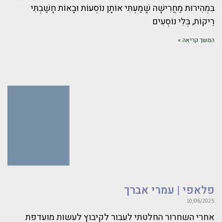
בִּמְהִירוּת מַחֲרִישָׁה שָׁמַעְתִּי אוֹתָן נוֹסְעוֹת וּבָאוֹת חָשַׁבְתִּי
רֵיקוֹת, בְּלִי נוֹסְעִים
המשך קריאה »
פלאפי | עמרי אברך
10/06/2025
אחרי השחרור החלטתי לעבור לקיבוץ לעשות מועדפת