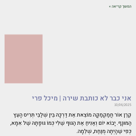
המשך קריאה »
אני כבר לא כותבת שירה | מיכל פרי
10/06/2025
קֶרֶן אוֹר חֲמַקְמַקָּה מוֹצֵאת אֶת דַּרְכָּהּ בֵּין שְׁלַבֵּי תְּרִיס הָעֵץ
הַמּוּגָף. יָבוֹא יוֹם וְאַנִּיחַ אֶת הַגּוּף שֶׁלִּי כְּמוֹ גּוּפָתָהּ שֶׁל אִמָּא,
כְּפִי שֶׁהָיְתָה מֻנַּחַת, שְׁלֵמָה.