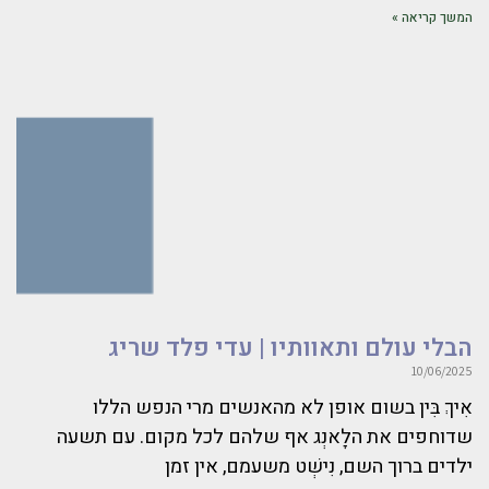
המשך קריאה »
הבלי עולם ותאוותיו | עדי פלד שריג
10/06/2025
אִיךְ בִּין בשום אופן לא מהאנשים מרי הנפש הללו
שדוחפים את הלָאנְג אף שלהם לכל מקום. עם תשעה
ילדים ברוך השם, נִישְׁט משעמם, אין זמן