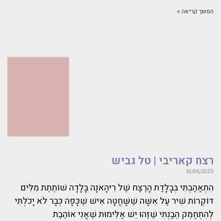
המשך קריאה »
רצח קאריבי | טל גביש
10/06/2025
הִתְאַהַבְתִּי בְּבָלָדַת הָרֶצַח שֶׁל רִיהָאנָה בָּלָדָה שׁוֹתֶתֶת מִלִּים
דּוֹקְרוֹת שִׁיר עַל אִשָּׁה שֶׁשָּׁחֲטָה אִישׁ שֶׁכָּפָה כְּבָר לֹא יָכֹלְתִּי
לְהִתְחַמֵּק הֵבַנְתִּי שֶׁזֶּהוּ יֵשׁ אַלִּימוּת שֶׁאֲנִי אוֹהֶבֶת