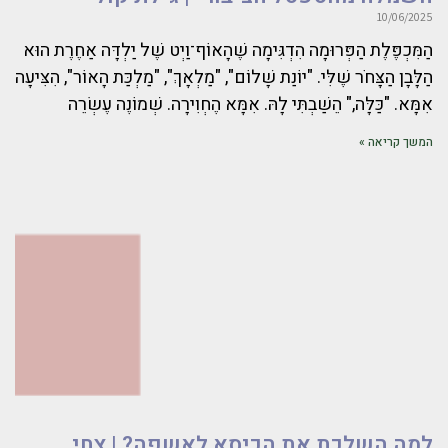
10/06/2025
הַמִּכְפֶּלֶת הַפְּרוּמָה הִדְגִּימָה שֶׁהָאוֹף־וַיְט שֶׁל יַלְדָּה אַחֶרֶת הוּא
הַלָּבָן הַצָּחֹר שֶׁלִּי. "יוֹנַת שָׁלוֹם", "מַלְאָךְ", "מַלְכַּת הָאוֹר", הִצִּיעָה
אִמָּא. "כַּלָּה," הֵשַׁבְתִּי לָהּ. אִמָּא הֶחְוִירָה. שְׁמוֹנֶה עֶשְׂרֵה
המשך קריאה »
למה השלכת את הכיסא לאשפה? | צחי