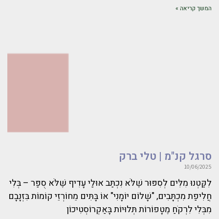
המשך קריאה »
סרגל קנ"מ | טלי ברק
10/06/2025
לִקַּטְנוּ מִלִּים לְסִפּוּר שֶׁלֹּא נִכְתַּב אוּלַי עָדִיף שֶׁלֹּא סֻפַּר – בְּלִי
חֲלִיפַת מִכְתָּבִים, "שָׁלוֹם יוֹמָנִי" אוֹ בָּתִּים מֵחוֹרְזֵי קוֹמוֹת בִּזְנָבָם
מִבְּלִי לִרְקֹחַ מֶטָפוֹרוֹת תְּלוּיוֹת בָּאַקְרוֹסְטִיכוֹן