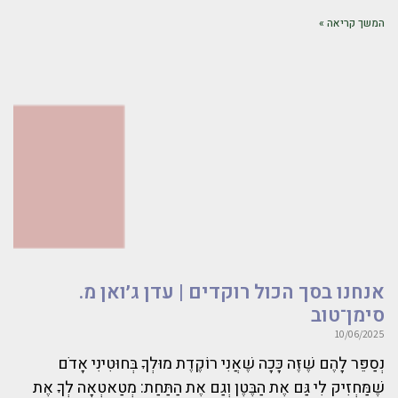
המשך קריאה »
אנחנו בסך הכול רוקדים | עדן ג׳ואן מ.
סימן־טוב
10/06/2025
נְסַפֵּר לָהֶם שֶׁזֶּה כָּכָה שֶׁאֲנִי רוֹקֶדֶת מוּלְךָ בְּחוּטִינִי אָדֹם
שֶׁמַּחְזִיק לִי גַּם אֶת הַבֶּטֶן וְגַם אֶת הַתַּחַת: מְטַאטְאָה לְךָ אֶת