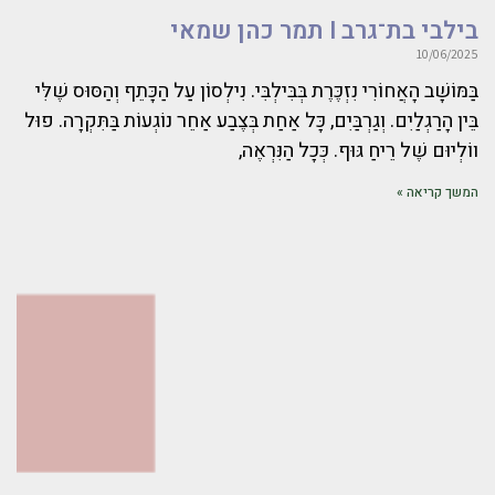
בילבי בת־גרב I תמר כהן שמאי
10/06/2025
בַּמּוֹשָׁב הָאֲחוֹרִי נִזְכֶּרֶת בְּבִּילְבִּי. נִילְסוֹן עַל הַכָּתֵף וְהַסּוּס שֶׁלִּי
בֵּין הָרַגְלַיִם. וְגַרְבַּיִם, כָּל אַחַת בְּצֶבַע אַחֵר נוֹגְעוֹת בַּתִּקְרָה. פוּל
ווֹלְיוּם שֶׁל רֵיחַ גּוּף. כְּכָל הַנִּרְאֶה,
המשך קריאה »