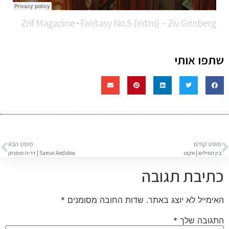
Zrif Magazine
·
Fantasy No.5 (intro) – Ziv Grinberg
שתפו אותי
פוסט קודם
פוסט הבא
בין המילים | אקוט
Samai Andalou | דריה מוסנזון
כתיבת תגובה
האימייל לא יוצג באתר.
שדות החובה מסומנים
*
התגובה שלך
*