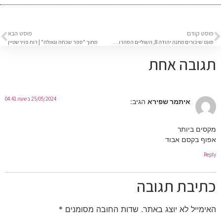
פוסט קודם
פוסט הבא
סונט שיכורים מחנה יהודה 8, השוליים הסהרוריים של ההוויה | ליאור מעין
מתוך "ספר שכחה וגאולה" | רות פוירשטיין
תגובה אחת
25/05/2024 בשעה 04:41
איתמר שפירא
הגיב:
מקסים ביותר
אפוף בקסם אבוד
Reply
כתיבת תגובה
האימייל לא יוצג באתר.
שדות החובה מסומנים
*