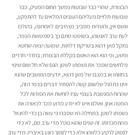
הבצורת, שהרי כבר שבועות נמשך החום המעיק, כבר
שבועות תלויים מעליהם העננים המלאים עד להתפקע,
וגשם אין, והשדות מסביב מצהיבים. לאחרונה, בהולכו
לעת ערב לאנשהו, בשוטטו סתם כך בסמטאות הכפר,
נתקל מאן דהוא בטריקת דלתות. שמועה יצאה שחטא
ופשע, וכי הוא הוא האשם בקללת הבצורת; בחדרי חדרים
מלחשים שמכר את נשמתו לשטן. הגם שלא חל שום שינוי
בחזותו או במצבו של מאן דהוא, יודעים התושבים שהוא
אינו כתמול שלשום. קשה להסתיר דברים בכפר הזה,
שהרוח המנשבת בענפי עציו לוחשת את הסודות לכל
המטה אוזן. ואולם איש לא יודע מדוע מכר לכאורה את
נשמתו לשטן. בתחילה היו שסברו כי עשה כן כדי להיגאל
מהתמכרותו. זה שנים שהוא נוטל מדי ערב סם, לא כדי
לנסוק לרקיע כלשהו אלא כדי לנסוך רוגע באיבריו. מדי ערב