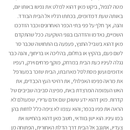
מטה לנפול, ביקש מאן דהוא למלט את נפשו באותו יום,
באותה שעת דמדומים, בכתתו רגליו אל הבית הבודד.
והנה, אך חלף על פני בתי הכפר האחרונים וכבר הזדככו
השמיים, נאדמו והזדהבו בגוני השקיעה. ככל שהתקדם
מאן דהוא בשביל החצץ, פעפעה בו התחושה שכבר סר
לשם פעם, בהקיץ או בחלום, בהליכה או בריחוף, והנה כבר
נגלה לעיניו כעת הבית במרחק, מוקף פרחים וירק, רעפיו
אדומים ועשן מסתלסל מארובתו, הבית שזכר במעורפל
את מראה פנימו האפלולי, את רהיטי העץ הכבדים, את
האש העמומה המרצדת באח, מפיצה סביבה שביבים של
קדרות. מאן דהוא ידע ששוכן שם אדם ערירי, שמעולם לא
הראה את פניו בכפר; והוא עצמו לא ציפה כלל לחזות בהן
במו עיניו. הוא ישן בוודאי, חשב מאן דהוא בהחישו את
צעדיו, אתגנב אל הבית דרך הדלת האחורית, הפתוחה מן