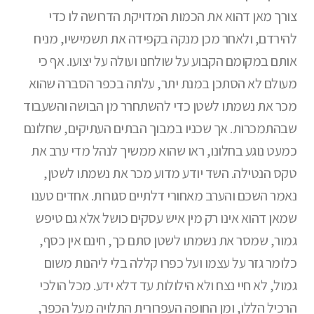
צורך מאן דהוא את הכמות המדויקת הדרושה לו כדי
להירדם, ולאחר מכן מנקה בקפידה את תשמישיו, מניח
אותם במקומם הקבוע על שולחנו ועולה על יצועו. אף כי
מעולם לא הסתכן במנת יתר, עלתה בכפר הסברה שהוא
מכר את נשמתו לשטן כדי להשתחרר מן הבושה והשעבוד
שבהתמכרות. אך שכניו במבוך הבתים העתיקים, שחלונם
כמעט נוגע בחלונו, ראו שהוא ממשיך לנהל מדי ערב את
טקס הנטילה. השד יודע מדוע מכר את נשמתו לשטן,
נאמר השכם והערב מאחורי דלתיים סגורות. אחדים טענו
שמאן דהוא אינו רק מין איש עסקים כושל אלא גם טיפש
גמור, שמסר את נשמתו לשטן סתם כך, חינם אין כסף,
כלומר גזר על עצמו ועל כפרו קללה בלי ליהנות משום
גמול, לא חיי נצח ולא הילולות עד דלא ידע. מכל הולכי
הרכיל הללו, ומן החופה העפרורית התלויה מעל הכפר,