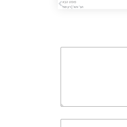
פוסט הבא
הב' והא' | רון סגל