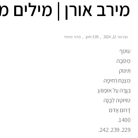
מירב אורן | מילים
פברואר 12, 2024
,
3:05 pm
,
מדור מיוחד
עוֹטֵף
מְסִבָּה
תִּינוֹק
מִצְנַח רְחִיפָה
נַעֲרָה עַל אוֹפַנּוֹעַ
טוֹיוֹטָה לְבָנָה
דָּרוֹם אָדֹם
1400.
229. 239. 242.