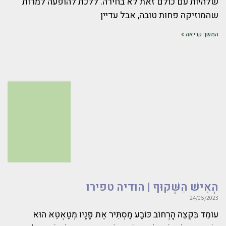
שלהיות עם כולם זאת לא בחירה. ללכת להופעה למרות
שהמוזיקה פחות טובה, אבל עדיין
המשך קריאה »
הָאִישׁ הַשָּׁקוּף | הודיה טפירו
24/05/2023
עוֹמֵד בִּקְצֵה הָרְחוֹב כּוֹבַע מַסְתִּיר אֶת פָּנָיו מְטַאְטֵא הוּא