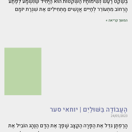
בְּשֶׁקֶט רַעַשׁ נְשִׁימוֹתָיו הַשְּׁקֵטוֹת הוּא הַיָּחִיד שֶׁנִּשְׁמָע לְפֶתַע
הָרְחוֹב מִתְעוֹרֵר לְחַיִּים אֲנָשִׁים מַתְחִילִים אֶת שִׁגְרַת יוֹמָם
המשך קריאה »
הָעֲבוֹדָה בַּשּׁוּלַיִם | יוחאי סער
24/05/2023
הָרַפְתָן גִּדֵּל אֶת הַפָּרָה הַקַּצָּב שָׁפַךְ אֶת הַדָּם הַנַּהָג הוֹבִיל אֶת