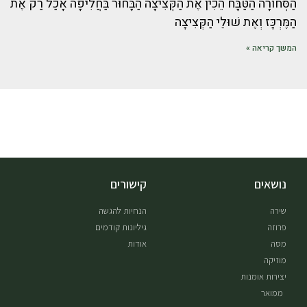
הַסְּחוֹרָה הַטַּבָּח הֵכִין אֶת הַקְּצִיצָה הַבָּחוּר בַּחֲלִיפָה אָכַל רַק אֶת
הַמֶּרְכָּז וְאֶת שׁוּלֵי הַקְּצִיצָה
המשך קריאה »
נושאים
קישורים
שירה
הנחיות להגשה
פרוזה
גיליונות קודמים
מסה
אודות
מוזיקה
יצירות אומנות
ממואר