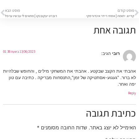
פוסט קודם
פוסט הבא
קדיש. יתומה | אסתי רידר אינדורסקי
רוברט יעקובנקו | מתאים לי עכשיו ערפל
תגובה אחת
13/06/2023 בשעה 01:38
רובי
הגיב:
אהבתי את הקצב שבקטע . אהבתי את המשחקי מילים , והחופש שבלהיות
לא ברור. "געגוע-אסתטיקה של זמן",התנסחות מבריקה . כתיבה עם טון
יפה ואחר.
Reply
כתיבת תגובה
האימייל לא יוצג באתר.
שדות החובה מסומנים
*