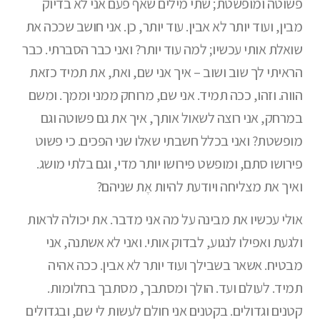
פשוטה ומופשטת; שתי מילים שאף פעם אני לא בדיוק
מבין, ועוד יותר לא אבין. עוד יותר, כן. אני חושב שככה את
שואלת אותי עכשיו; למה עוד יותר? ואני כבר הסברתי. כבר
הראיתי לך שוב ושוב – איך אני שם, ואת, את תמיד כזאת
הווה. וזהו, ככה תמיד. אני שם, מרוחק ממני וממך. ומשם
במרחק, אני רוצה לשאול אותך, איך את גם פשוטה וגם
מופשטת? ואני בכלל חשבתי שאלו שני הפכים. כי פשוט
פירושו סתם, ומופשט פירושו יותר מדי, וגם בלתי מושג.
ואיך את מצליחה ויודעת להיות אֶת שניהם?
אולי עכשיו את מבינה על מה אני מדבר. את יכולה לראות
ולגעת ואפילו לנגוע, לבדוק אותי. ואני לא אשתנה, אני
מבטיח. אשאר בשבילך ועוד יותר לא אבין. ככה אהיה
תמיד. לעולם ועד. הולך ומסתבך, מסתבך בחלומות.
קטנים וגדולים. בקטנים אני חולם לעשות לי שם, ובגדולים