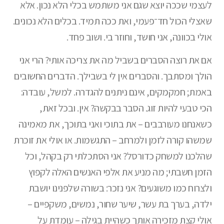
לעצמי שככה יוצא שגם אני משתמש בכלי הלא נכון. אלא
שאצלי הכול חד־פעמי, ואת ככה תמיד. בכלים הלא נכונים.
אולי בכוונה, אני חושד, וחוזר בי. ושוב פחד.
אם את רוצה הסברים בשביל מה את צריכה אותי? הרי אני
הולך ומסתבך. והסברים אין לי בשבילך. הדברים החשובים
באמת; חמקמקים, אינם ניתנים להגדרה. למשל, עובדה:
הכי טבעי להיות זוג. הסבר בבקשה? אין. ובכל זאת,
כשאנחנו מעורבבים – את בתוכי ואני בתוכך, את מאמינה
שמשהו קורה לזמן ולמרחב – התגשמות. או אולי את זוכרת
שהלכנו למשחק כדורסל? אני הסתכלתי רק בקהל, וכל
הזמן חשבתי; מה מניע את אלפי האנשים האלה לקפוץ
ולצרוח כמו משוגעים? אני נזכר: בשורה שלפנינו יושבת
ילדה, בערך בת עשר, שיער שחור, נמשים, משקפיים –
אולי קצת מזכירה אותך כשהיית בגילה – עומדת על