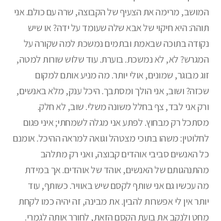
המושב, מרימה את הצעיף של הקבוצה, שרה עם כולם. אני
תוהה: היא חיקוי של אבא שלה שעומד על ידה? או שיש
נקודה בתוכה שבאמת ובתמים נמשכת למה שקורה על
המגרש? לא, לא נמשכת. בוערת. עוד שלוש שורות למטה,
זוג מבוגר, שמונים, אולי יותר. מה מניע אותם למקום
שכזה? ושוב, אני הולך ומסתבך. היכל ענק, מלא באנשים,
ורק אני לבד, צף בחלל משונה משלי. שוב, לא חלק.
מסתכל רק מבחוץ. לפתע אני מגלה לשמחתי; איני פגום
לחלוטין: משהו בתוכי מצטהל וגואה למראה ההיכל. אומנם
כל האנשים סביבי אוהדים קבוצה, ואני רק מתלהב
מהתנהגותם של האנשים, אוהד של אוהדים. אך במידת
מה עכשיו גם אני שותף לקסם שיש באוויר. כשותף, עוד
יותר אין לי אפשרות להבין. את מבינה, זה יהיה כמו לקחת
מחט ולנקב את בועת הקסם הזאת, לחורר אותה לגמרי.