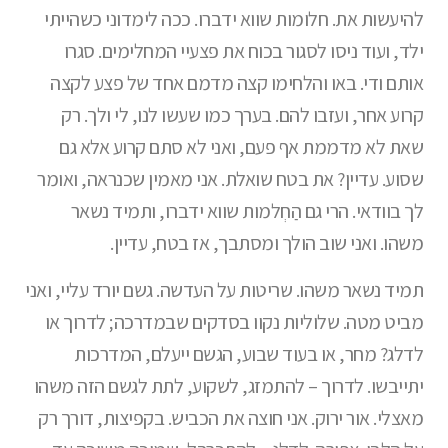
להיעשות את. חלומות שווא ידברו. ככה לימדוני כשהייתי
ילד, ועוד ניסו לסגור בכוח את פצעיי המחלימים. סגרו
אותם ודי. באו והלחימו קצה מדמם אחד של פצע לקצה
קרוע אחר, ועזבו להם. בערך כמו שעשו לנו, לי ולך. רק
שאת לא מדממת אף פעם, ואני לא סתם קרוע אלא גם
שסוע. עדיין? את בטח שואלת. אני מאמין שכנראה, ואומר
לך בוודאי. הרי גם הַחְלמות שווא ידברו, ותמיד נשאר
משהו. ואני שוב הולך ומסתבך, אז בטח, עדיין.
תמיד נשאר משהו. שריטות על העדשה. גשם יורד עליי, ואני
מביט מטה. שלוליות נקוו בסדקים שבמדרכה; לדרוך או
לדלג? מחר, או בעוד שבוע, הגשם ייעלם, המדרכות
יתייבשו. לדרוך – להתמזג, לשקוע, לתת לגשם הזה משהו
מאצלי. אור ירוק. אני חוצה את הכביש. בקפיצות, דורך רק