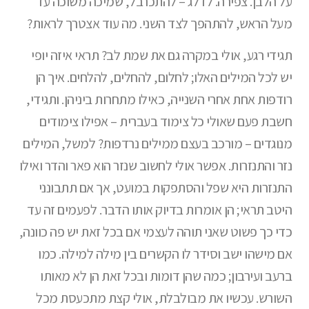
על הלבן. צפירה. לדלג – להתכרבל, שמיכה משוכה עד
מעל הראש, להתהפך לצד השני. מה עוד אצטרך לראות?
תגידי רגע, אולי במקרה גם את שמת לב? תראי איזה יופי
יש לכל המילים האלו; לחלום, להחלים, להלחים. איך הן
רודפות אחת אחרי השנייה, כאילו מתחרות ביניהן. ותגידי,
חשבת פעם שאולי כל צימוד בעברית – אפילו צימודים
מנוגדים – מורכב בעצם ממילים נרדפות? למשל, המילים
נזר והתנזרות. אפשר אולי לחשוב שנזר הוא פאר והדר ואילו
התנזרות היא שפל והסתפקות במועט, אך אם תתבונני
היטב תראי; הן אומרות בדיוק אותו הדבר. לפעמים זה עד
כדי כך פשוט שאני תוהה לעצמי אם בכל זאת יש פה כוונה,
אם מישהו ישב וסידר לו הקשרים בין מילה למילה. כמו
ברעב ועירבון; כמה שהן דומות ובכל זאת הן לא מאותו
השורש. עכשיו את מבולבלת, אולי קצת מתכעסת מכל