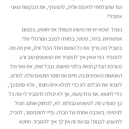
ועד שהצלחתי להיכנס אליה, להצטרף, את מבקשת שאני
אסביר?
נעמד. שמא יש פה משהו מעוות? אני חושש, צמצום
אפשרויות. בהיר, סטטי, בחזרה למצב הנורמלי שלי.
בשביל מה צריך את כל הגשם הזה? הכול זולג, ואין פה מה
להסביר. כפי שאין איך להסביר את המושגים טוב ורע.
מערכת הצדק הזאת בלתי מושגת. ובכל זאת, את ואני וכל
האנושות מאמינים בה. חיים את חוסר התואם שלה. לפרוץ,
לשבור את הכלים. לא כדי למלא איזה חוסר, אלא סתם כך,
כדי לחטוא. את מזדעזעת, אך לא יכולה להסביר לי מה כל
כך מופרע פה. לטשטש גבולות. לא, למחוק אותם. הכול
לגיטימי. בשכבה אחרת של הכרה. עליי להתמסגר, להכיל,
להיענש. לבנות? גם את זה אין לך איך להסביר. החטא