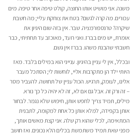
משנה. אני מושיט אותו החוצה, קולט טיפה אחר טיפה. מים
עכורים. מה קרה לגשם? בטח את צוחקת עליי; מה חשבת
שיקרה? טרנספורמציה. שבר. אין בזה שום היגיון את
אומרת, יש מים בברז. ואני רועד, מאוכזב עד תחתיתי, כבר
חשבתי שהבנת משהו. בברז אין גשם.
ובכלל, אין לי עניין בהיגיון. ענייני הוא במילים בלבד. מאז
היותי ילד הן מתקרבות אליי, לוחשות לי; הסתכל מעבר
אלינו, לעומק, תרגיש. הכול עניין של תחושה. להעביר מסר
– זה ורק זה. אבל גם אם לא, זה לא יהיה כל כך נורא.
מילים, תמיד צריך לחפש אותן, חיפוש שלא נגמר. לבחור
אותן בקפידה, למלא אותן כל אחת למקומה, לתבנית
המתאימה, לכלי שהוא רק שלה. אני קצת מאשים אותך,
מפני שאת תמיד משתמשת בכלים הלא נכונים. ואז חושב