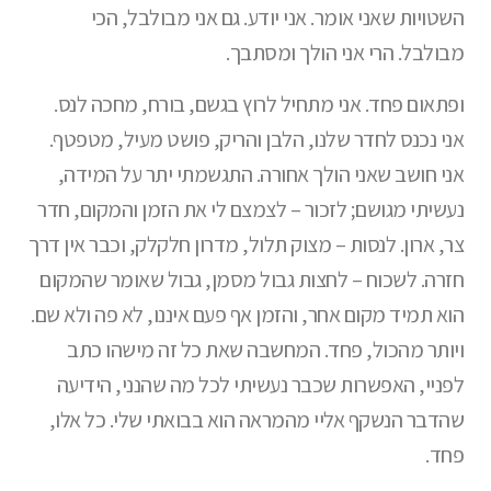
השטויות שאני אומר. אני יודע. גם אני מבולבל, הכי
מבולבל. הרי אני הולך ומסתבך.
ופתאום פחד. אני מתחיל לרוץ בגשם, בורח, מחכה לנס.
אני נכנס לחדר שלנו, הלבן והריק, פושט מעיל, מטפטף.
אני חושב שאני הולך אחורה. התגשמתי יתר על המידה,
נעשיתי מגושם; לזכור – לצמצם לי את הזמן והמקום, חדר
צר, ארון. לנסות – מצוק תלול, מדרון חלקלק, וכבר אין דרך
חזרה. לשכוח – לחצות גבול מסמן, גבול שאומר שהמקום
הוא תמיד מקום אחר, והזמן אף פעם איננו, לא פה ולא שם.
ויותר מהכול, פחד. המחשבה שאת כל זה מישהו כתב
לפניי, האפשרות שכבר נעשיתי לכל מה שהנני, הידיעה
שהדבר הנשקף אליי מהמראה הוא בבואתי שלי. כל אלו,
פחד.