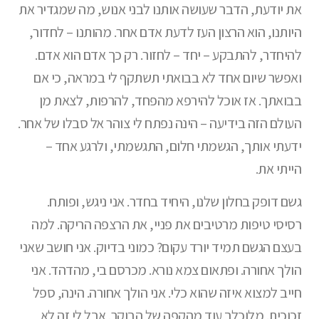
את יודעת, הדבר שעושה אותנו לבני אנוש, מה שמגדיר את
היותנו, הוא הרצון העז לדעת אדם אחר. מהותנו – לחדור,
להיחדר, להתבקע – יחד – לחזור. רק כך אדם הוא אדם.
ואפשר שיום אחד לא בבואתי תשתקף לי במראה, כי אם
בבואתך. אז אוכל להירפא מהפחד, להרפות, לצאת מן
העולם הזה בידיעה – הינה נפתח לי צוהר אל סבלו של אחר.
ידעתי אותך, הגשמתי חלום, התגשמתי, ולרגע אחד –
הייתי את.
גשם דופק בחלון שלנו, היחיד בחדר. אני ניגש, ופותח.
רסיסי טיפות מרטיבים את פניי, את הרצפה הריקה. למה
בעצם הגשם תמיד יורד עקום? כמוני בדיוק. אני חושב שאני
הולך אחורה. ופתאום צמא נורא. מכרסם בי, מהדהד. אני
חייב למצוא איזה שהוא כלי. אני הולך אחורה. הינה, ספל
זכוכית. מלוכלך עוד מהקפה של הבוקר. אבל לי זה לא