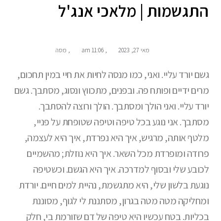
התגשמות | מלאכי אנג'ל
מאי 27, 2023
,
11:06 am
,
מסה
גשם יורד עליי. ואני, כמו מנסה לחיות את חיי במין תחכום,
מרים ידיים ופותח פה. ובפנים, מתכווץ ונסוג, מסתבך. גשם
יורד עליי. ואני הולך ומסתבך. הולך ורוצה להסתבך.
מסתבך. אני נוגע בכל טיפה וטיפה שטופחת על פניי,
מלטף אותה, מרגיש, איך היא נפרדת, איך היא לעצמה,
פרודה ומופרדת מכל השאר. איך היא נוזלת; מהשמיים
לכובע שלי ובסוף למדרכה. איך היא הגשם. וכשטיפה
נוגעת בלשון שלי, היא מתגשמת, נהיית למים חיים. יורדת
ומחליקה מטה מטה בגרון, מסתננת לי לגוף, מסוננת
בכליות. בטח עכשיו היא טיפה של דם שזורמת בי, חלק