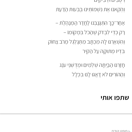
וְהֵקֵאנוּ אֶת נִשְׁמוֹתֵינוּ בְּבִעוּת הַדַּעַת
אַחַר־כָּךְ הִתְגַּנַּבְנוּ לַחֲדַר הַמְּנַהֶלֶת –
רַק כְּדֵי לִבְדֹּק שֶׁהַכֹּל בִּמְקוֹמוֹ –
וְהִשְׁאַרְנוּ לָהּ מִכְתָּב מִתְגַּלְגֵּל מֵרֹב צְחוֹק
בִּדְיוֹ מְתוּקָה עַל הַקִּיר
חָזַרְנוּ הַבַּיְתָה שְׁלֵמִים וּמְדֻשְּׁנֵי עֹנֶג
וְהַהוֹרִים לֹא דָּאֲגוּ לָנוּ בִּכְלָל
שתפו אותי
פוסט קודם