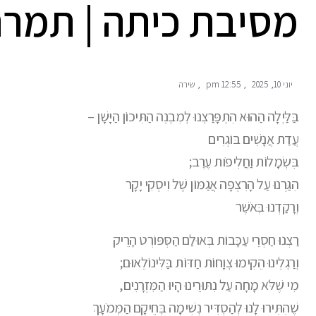
מסיבת כיתה | תמרה
יוני 10, 2025
,
12:55 pm
,
שירה
בַּלַּיְלָה הַהוּא הִתְפָּרַצְנוּ לְמִבְנֵה הַתִּיכוֹן הַיָּשָׁן –
עֲדַת אֲנָשִׁים בּוֹגְרִים
בִּשְׂמָלוֹת וַחֲלִיפֹות עֶרֶב;
הִגַּרְנוּ עַל הָרִצְפָּה אֲגַמּוֹן שֶׁל וִיסְקִי יָקָר
וְרָקַדְנוּ בְּאֹשֶׁר
רַצְנוּ חַסְרֵי עַכָּבוֹת בְּאוּלַם הַסְּפּוֹרְט הָרֵיק
וְרַגְלֵינוּ הֵקִימוּ צְוָחוֹת חַדּוֹת בַּלִּינוֹלֵאוּם;
מִי שֶׁלֹּא מָחָה עַל נִתּוּרֵינוּ הָיוּ הַמִּזְרָנִים,
שֶׁהִתִּירוּ לָנוּ לְהַסְדִּיר נְשִׁימָה בְּחֵיקָם הַמְּמֹעָךְ