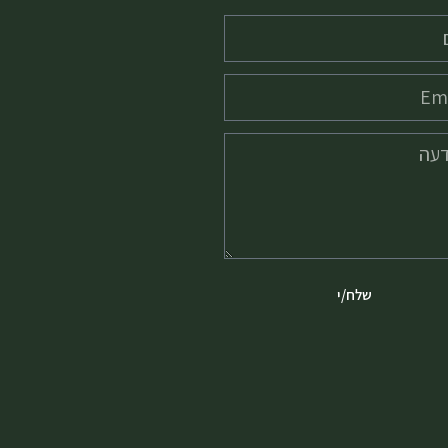
שלח/י