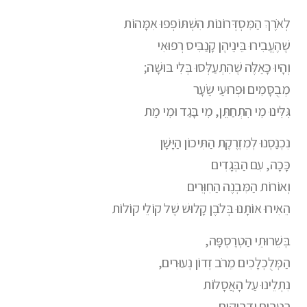
לְאֹרֶךְ הַמִּסְדְּרוֹנוֹת הִשְׁתּוֹפְפוּ אִמָּהוֹת
שֶׁהֶעֱבִירוּ בֵּינֵיהֶן קָנַבִּיס רְפוּאִי
וְהָיוּ כָּאֵלֶּה שֶׁהִתְעַלְּסוּ בְּלִי בּוּשָׁה;
מְבֻסָּמִים וּפְרוּעֵי שֵׂעָר
גִּלִּינוּ מִי הִתְחַתֵּן, מִי בָּגַד וּמִי מֵת
נִכְנַסְנוּ לְמִזְרֶקֶת הַתִּיכוֹן הַיָּשָׁן
כָּכָה, עִם הַבְּגָדִים
וְאוֹרוֹת הַמִּבְנֶה הַחִוְּרִים
הֵאִירוּ אוֹתָנוּ בְּלֹבֶן קָלוּשׁ שֶׁל קוֹלֵי קוֹלוֹת
בְּשֵׁרוּתֵי הַטְרֶסְפָּה,
הַמְּלֻכְלָכִים מֵרֹב זְדוֹן נְעוּרִים,
נִתְלֵינוּ עַל הָאֲסָלוֹת
רְטֻבִּים וּדְבִיקִים