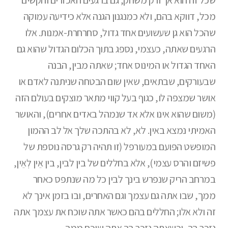
מכל, דווקא בהם, ולא כמנגנון הגנה אלא כידיעה עמוקה
שהכל הוא גן שעשועים אחד גדול, סחרחרת-אמנות. אלו
הרגעים שאתה, כעצמי, נספג בתוך הכלום הגדול שהוא גם
האחד הגדול או המינוס אחד; שאתה מבין, הבנה
שבעורקים, שבתאים, שאין שום הבטחה שניתנה לאדם או
אושר שמצפה לו, כגוף בעל קווי מתאר מוצקים בעולם הזה
(משום שהוא אינו אלא אד שנמהל באדים אחרים), והאושר
האמיתי נמצא באין. לא, לא בהתכה שלך אל לב ההמון
המופשט הפועם במעורפל (זו תהיה רק גרסה נוספת של
פשיזם והרס עצמי), אלא בחללים של בין לבין, בין אֵין לְאֵין,
במרחב הריק שנפרש בינך לבין כל מה שנתפס כאחר
ממך, שבו אתה גם עצמך וגם האחרים, ובו בזמן אינך לא
זה ולא אלו; החללים בהם כאשר אתה שוכח את עצמך אתה
נזכר בך, וכשאתה נזכר בך אתה שוכח ממך.