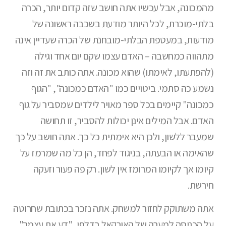
מהמכונה, אבל עכשיו אתה חושב שזה קדום יותר, הכרה
בלתי-מוכרת, לכל היותר מודעת בשכבה ראשונה של
מודעות, במעטפת הבלתי-מובחנת של הכרה שעדיין אינה
מתהווה כמחשבה – האדם עצמו שקם יום אחד וגילה
(להפתעתו, לאימתו) שהוא מכונה. אתה כותב את זה וזה
נשמע כה סתמי. ביטויים כמו "האדם כמכונה", "הגוף
כמכונה" קיימים בכל ספר מאויר לילדים שמסביר על גוף
האדם. אבל המילים אינן יכולות להסביר, זו תחושה
שמעבר ללשון, ולכן היא אימתית כל כך. אתה חושב על כך
שהאימה או הבעתה, בניגוד לפחד, הן כל מה שמרמז על
קיומו אך לקיומו המרומז אין לשון. רק פה פעור וזעקה
חירשת.
אתה משתוקק לחזור למשחק. אתה נזכר בכתובת שחרוטה
על הכניסה למערה של האורקאל בדלפי, "דע את עצמך",