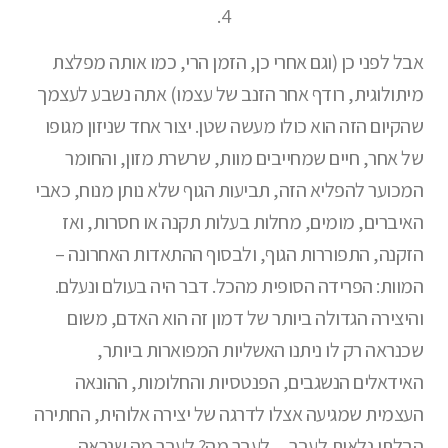
4.
אבל לפני כן (וגם אחרי כן, הזמן הרי, כמו אותה מפלצת
מיתולוגית, רודף אחר הזנב של עצמו) אתה נשבע לעצמך
שהקיום הזה הוא כולו מעשה שטן. יצור אחד שניזון מגופו
של אחר, חיים שמחייבים מוות, שרשרת מזון, והחומר
המכוער להפליא הזה, תביעות הגוף שלא נותן מנוח, כאבי
האיברים, מומים, מחלות בעלות תקנה או חסרות, ואז
הזקנה, התפוררות הגוף, ולבסוף ההתאדות האחרונה –
המוות: הפרידה הסופית מהכל. דבר היה בעולם ונעלם.
והיצירה הגדולה ביותר של דמון זה הוא האדם, משום
שכנראה רק לו ניתנו האשליות המפוארות ביותר,
האידאלים הנשגבים, הפנטסיות והחלומות, ההונאה
העצמית שמגיעה אצלו לדרגה של יצירה אלוהית, החתירה
הבלתי נלאית לעבר…לעבר מה? לעבר מה שנראה