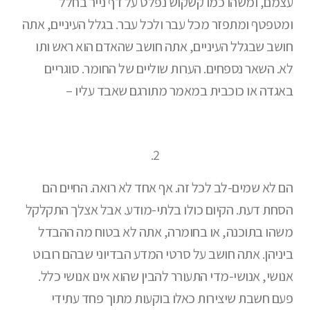
עצמם, ומשהו כמו קשקוש נפלט על דף נייר בחלל
ומטפטף ומתפזר מכל עבר ולכל עבר. בגלל העיניים, אתה
חושב שבגלל העיניים, אתה חושב שהאדם הוא ראש ותו
לא. השאר נספחים. הערות שוליים של החומר. סוגריים
באגדה או כוכבית במאמר מתורגם שאבד עליו –
2.
הם לא שמים-לב לכל זה. אף אחד לא רואה. החיים הם
הסחת דעת. הקיום כולו בלתי-מודע. אבל אצלך התקלקל
משהו בתוכנה, או בחומרה, אתה לא בטוח מה ההבדל
ביניהן. אתה חושב על סרטי המדע הבדיוני שבהם רובוט
אנושי, אנושי-מדי התעורר להבין שהוא אינו אנושי כלל.
פעם חשבת שיצירות כאלו בוקעות מתוך פחד עתידי