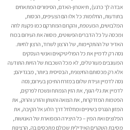
אבדה לך כרגע), תיאטרון-האדם, הסיפורים המתאחים
בתודעות, החלומות: כל אלו הם הצעיפים, הכסות,
המלבושים, המעטפת, והקרום המתרקם כמו פקעת לחה
ומכסה על כל הדברים הפשוטים, מסווה את העירום בכוח
האדיר של ההתקיימות, של הרצון לשרוד, הרצון לחיות.
נסה רק לדמיין את כל הפוליטיקאים ואנשי העסקים
המעונבים מעורטלים, לא מכל השכבות של הזיות התודעה
אלא רק מכסותם החיצונית, הבסיסית ביותר, מבגדיהם;
נסה לדמיין ועידת שלום במזרח התיכון בעירום; נסה
לדמיין את גלי הגוף, את הזין הנמתח ונשכח לפרקים,
הפטמות המזדקרות, את הצואה והשתן והזרע והרוק, את
המזון הנגרס בשיניים ומחלחל דרך הלוע אל הקיבה, את
הפלוצים ואת המין – כל היצירה המפוארת של האנושות,
מסיבת השקרים האידילית שכולם מתכסים בה, הרצינות