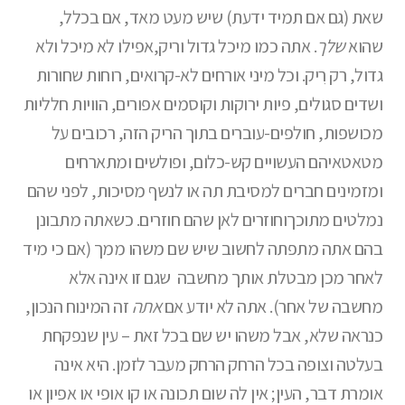
שאת (גם אם תמיד ידעת) שיש מעט מאד, אם בכלל,
שהוא
שלך
. אתה כמו מיכל גדול וריק,אפילו לא מיכל ולא
גדול, רק רִיק. וכל מיני אורחים לא-קרואים, רוחות שחורות
ושדים סגולים, פיות ירוקות וקוסמים אפורים, הוויות חלליות
מכושפות, חולפים-עוברים בתוך הריק הזה, רכובים על
מטאטאיהם העשויים קש-כלום, ופולשים ומתארחים
ומזמינים חברים למסיבת תה או לנשף מסיכות, לפני שהם
נמלטים מתוכךוחוזרים לאן שהם חוזרים. כשאתה מתבונן
בהם אתה מתפתה לחשוב שיש שם משהו ממך (אם כי מיד
לאחר מכן מבטלת אותך מחשבה שגם זו אינה אלא
מחשבה של אחר). אתה לא יודע אם
אתה
זה המינוח הנכון,
כנראה שלא, אבל משהו יש שם בכל זאת – עין שנפקחת
בעלטה וצופה בכל הרחק הרחק מעבר לזמן. היא אינה
אומרת דבר, העין; אין לה שום תכונה או קו אופי או אפיון או