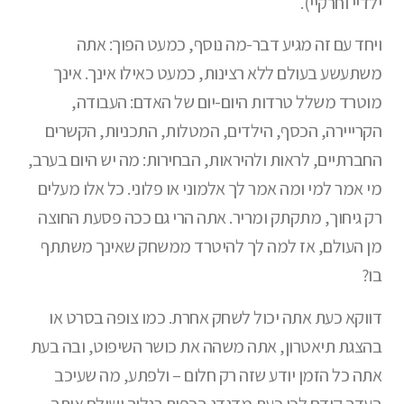
ילדיי וחרקיי).
ויחד עם זה מגיע דבר-מה נוסף, כמעט הפוך: אתה
משתעשע בעולם ללא רצינות, כמעט כאילו אינך. אינך
מוטרד משלל טרדות היום-יום של האדם: העבודה,
הקרייירה, הכסף, הילדים, המטלות, התכניות, הקשרים
החברתיים, לראות ולהיראות, הבחירות: מה יש היום בערב,
מי אמר למי ומה אמר לך אלמוני או פלוני. כל אלו מעלים
רק גיחוך, מתקתק ומריר. אתה הרי גם ככה פסעת החוצה
מן העולם, אז למה לך להיטרד ממשחק שאינך משתתף
בו?
דווקא כעת אתה יכול לשחק אחרת. כמו צופה בסרט או
בהצגת תיאטרון, אתה משהה את כושר השיפוט, ובה בעת
אתה כל הזמן יודע שזה רק חלום – ולפתע, מה שעיכב
בעדך קודם לכן כעת מדגדג בכפות רגליך ושולח אותך