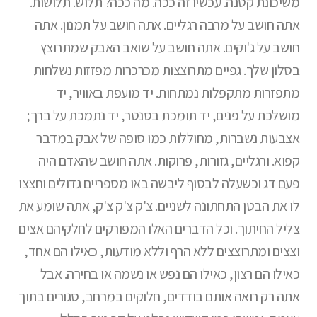
משיכונת קטנה. עכשיו זה ככה. מה ככה? תלוש. תלושות.
אתה חושב על מרבה רגליים. אתה חושב על תמנון. אתה
חושב על ג'וקים. אתה חושב על שואב האבק שמתרוצץ
בסלון שלך. גפיים מתרוצצות מכרכרות מפזזות נשלחות
מתפזרות מתקפלות נמתחות. יד מועפת באוויר, יד
מושלכת על פנים, יד תומכת בסנטר, יד נתמכת על ברך;
אצבעות נשברות, מחוללות כמו סופה של אבק במדבר
קפוא. ורגליים, גזורות, פרוקות. אתה חושב שהאדם היה
פעם דג וכשעלה לבסוף ליבשה באו מספריים גדולים וחצצו
לו את הבטן התחתונה לשניים. צ'ק צ'ק צ'ק, אתה שומע את
צליל החיתוך. וכל הדברים האלו המפורקים לחלקיהם אצים
וצצים ומתרוצצים ללא הרף וללא מודעות, כאילו הם אחד,
כאילו הם רצון, כאילו הם נפש או נשמה או בחירה. אבל
אתה רק רואה אותם בודדים, חלוקים במרחב, סגורים בתוך