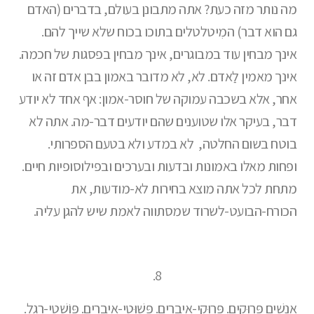
מה נותר מזה כעת? אתה מתבונן בעולם, בדברים (האדם
גם הוא דבר) המִיטלטלים בתוכו בכוח שלא שייך להם.
אינך מבחין עוד במבוגרים, אינך מבחין בפסגות של חכמה.
אינך מאמין לַאדם. לא, לא מדובר באמון בבן אדם זה או
אחר, אלא בשכבה עמוקה של חוסר-אמון: אף אחד לא יודע
דבר, בעיקר אלו שטוענים שהם יודעים דבר-מה. אתה לא
בוטח בשום החלטה, לא במדע ולא בטעם הספרותי.
ופחות מאלו באמונות ובדעות ובערכים ובפילוסופיות חיים.
מתחת לכל אתה מוצא בחירות לא-מודעות, את
הכורח-הבועט-לשרוד שמסתווה לאמת שיש להגן עליה.
8.
אֲנָשִׁים פְּרוּקִים. פְּרוּקֵי-אֵיבָרִים. פְּשׁוּטֵי-אֵיבָרִים. פּוֹשְׁטֵי-רֶגֶל.