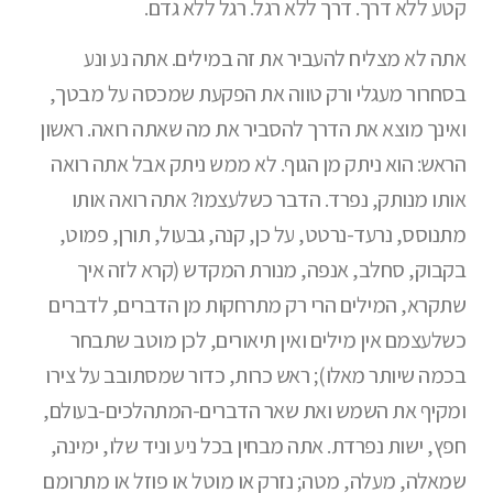
קטע ללא דרך. דרך ללא רגל. רגל ללא גדם.
אתה לא מצליח להעביר את זה במילים. אתה נע ונע
בסחרור מעגלי ורק טווה את הפקעת שמכסה על מבטך,
ואינך מוצא את הדרך להסביר את מה שאתה רואה. ראשון
הראש: הוא ניתק מן הגוף. לא ממש ניתק אבל אתה רואה
אותו מנותק, נפרד. הדבר כשלעצמו? אתה רואה אותו
מתנוסס, נרעד-נרטט, על כן, קנה, גבעול, תורן, פמוט,
בקבוק, סחלב, אנפה, מנורת המקדש (קרא לזה איך
שתקרא, המילים הרי רק מתרחקות מן הדברים, לדברים
כשלעצמם אין מילים ואין תיאורים, לכן מוטב שתבחר
בכמה שיותר מאלו); ראש כרות, כדור שמסתובב על צירו
ומקיף את השמש ואת שאר הדברים-המתהלכים-בעולם,
חפץ, ישות נפרדת. אתה מבחין בכל ניע וניד שלו, ימינה,
שמאלה, מעלה, מטה; נזרק או מוטל או פוזל או מתרומם