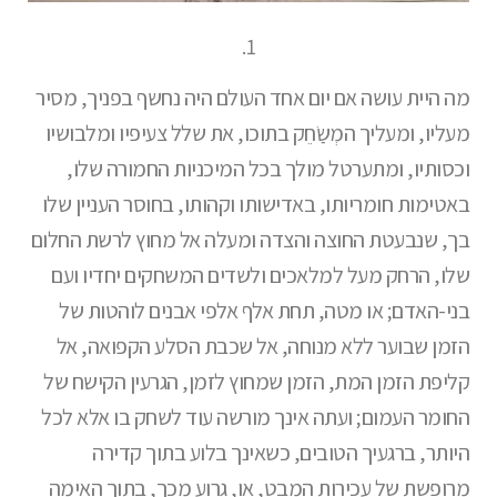
1.
מה היית עושה אם יום אחד העולם היה נחשף בפניך, מסיר
מעליו, ומעליך המְשַֹחֵק בתוכו, את שלל צעיפיו ומלבושיו
וכסותיו, ומתערטל מולך בכל המיכניות החמורה שלו,
באטימות חומריותו, באדישותו וקהותו, בחוסר העניין שלו
בך, שנבעטת החוצה והצדה ומעלה אל מחוץ לרשת החלום
שלו, הרחק מעל למלאכים ולשדים המשחקים יחדיו ועם
בני-האדם; או מטה, תחת אלף אלפי אבנים לוהטות של
הזמן שבוער ללא מנוחה, אל שכבת הסלע הקפואה, אל
קליפת הזמן המת, הזמן שמחוץ לזמן, הגרעין הקישח של
החומר העמום; ועתה אינך מורשה עוד לשחק בו אלא לכל
היותר, ברגעיך הטובים, כשאינך בלוע בתוך קדירה
מרופשת של עכירות המבט, או, גרוע מכך, בתוך האימה