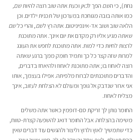
נחת), כי ה
שם
הפך ל
כאן
וכעת אתה שוב רוצה להיות
שם,
כמו אותה בובה מגוחכת במערכון של תכנית ילדים. וכן
הלאה שוב ושוב אד-אינפיניטום. אתה רץ ל
שם
, והרי כל
שם
שאתה מגיע אליו רק מקדם את יום אינך. אתה מתוכנת
לרצות לחיות כדי למות. אתה מתוכנת לחפש את העונג
למרות שזה קצר כל כך ותמיד חומק ממך ברגע שאתה
רוצה לאחוז בו; אתה מתוכנת לאחוז ולהיאחז בדברים,
והדברים מתוכנתים לברוח מלפיתה. אפילו בעצמך, אותו
אני ארור שנדבק אל גופך ומעולם לא הצלחת לעזוב, אינך
מצליח לאחוז.
החומר נותן לך זריקת סם-דופמין כאשר אתה משלים
משימה בהצלחה. אבל החומר דואג להשפעה קצרת-טווח,
כדי שתמשיך לאוץ ולרוץ וליצור ולהגשים עוד דברים שאין
בהם תועלת, לאף-אחד ובעיקר לא לך. סמי אושר ועונג