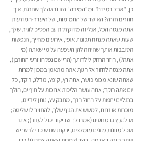
כן, "אבל במידה". ומ"המידה" הזו נראה לך שחרגת. איך
חוזרים חזרה? האושר של התמימות, של היעדר-המודעות.
אתה מנסה הכל, אנליזה מדוקדקת עם הפסיכולוגית שלך,
שעות שאתה מנתח תכונות אופי, אירועים מחייך, הנפשות
הסובבות אותך שהיתה להן השפעה על מי שאתה (מי
אתה?), חוזר הרחק לילדותך (הרי שם נפקחו זרעי החורבן),
אתה מנסה לחזור אל הגוף: אתה מתאמן במכון למרות
שאתה שונא מכוני כושר, אתה רץ, קופץ, מדלג, רוקד, כל
יום אתה רוקד; אתה עושה הליכות ארוכות על חוף ים, הולך
ברגליים יחפות על החול הרך, מחבק עץ, נותן לידיים,
מוכרות או זרות, למשש את הגוף שלך, להחזיר לו שליטה;
או לנעוץ בו מחטים (אמרו לך שדיקור יכול לעזור); אתה
אוכל מזונות מזנים מומלצים, ירקות שורש כדי להשריש
אותך חזרה באדמה, בשר (למרות שאתה צמחוני) כדי