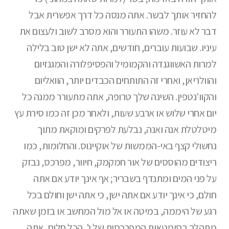
להחזיר אותך לבשר. אתה מנסה כל דרך אפשרית אבל
דבר לא עוזר. משהו התעורר והוא מסרב לשוב ולעצום את
עיניו. שבועות עוברים, חודשים, אתה לא ישן טוב בלילה
למרות האשווגנדה והקמומיל והפסיפלורה והמגנזיום
והוולריאן, ואחרי זה התותחים הכבדים יותר, הוואליום
והקוו'נטפין. השינה שלך טרופה, אתה מתעורר ממנה כל
יום אחרי שלוש או ארבע שעות, ולאחר מכן זה כמו סירת עץ
מיטלטלת אנה ואנה, נבלעת לפרקים ומוקאת מתוך
נחשולי קצף באי-הממשות של אוקיינוס. והחלומות, כמו
ריצודים מהוססים של אור חמקמק, חיוור, מפרכס, נבזק
על פני המים ומתנדף בשבריר; אף אינך יודע אם אתה
חולם, כי אינך יודע אם אתה ישן, כי אתה ישן וחולם בכל
רגע של היממה, במיטה או אל מול המחשב או בזמן שאתה
מתהלך בסימטאות המפרכסות של ג'. הכל חלום, אתה