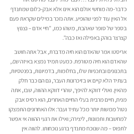
כדבר-מה מוחשי אולם הוא אינו אלא אבק-כלום שמתנדף
אל האין עוד לפני שהופיע. אתה נזכר במילים שקראת פעם
בספר של סופר שאהבת, משהו כמו, "חיי אדם – נצנוץ
קצרצר בוהק באפילה ואז כבה".
אריסטו אמר שהאדם הוא חיה מדברת, אבל אתה חושב
שהאדם הוא חיה מטורפת. כמעט תמיד נמצא באיזה
שם
,
בתכנונים ובתכניות שלו, בחלומות, בדמיונות, בפנטסיות,
בעתיד הלא קיים או בזיכרונות העבר, גם הם כבר חלק
מהאין. ואולי דווקא להיפך, שהרי דווקא ההווה, שבו, אתה
מניח, חיים מרבית בעלי החיים האחרים, הוא רסיס אבק
נטול ממשות יותר מכל עתיד ועבר: אלו האחרונים התמצקו
למחשבות ותמונות, ליצירה; ואילו את רגעי ההווה אי אפשר
לתפוס – מה שנוכח מתנדף ברגע נוכחותו. להווה אין