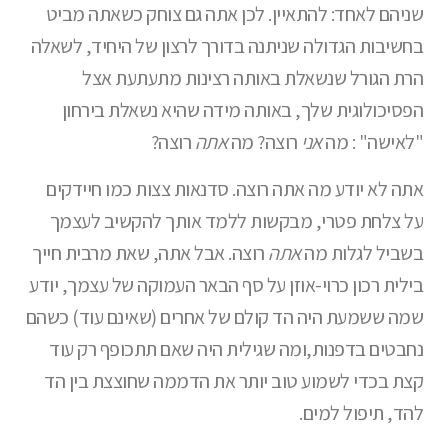
שניהם לאחד: להתאיין. לכן אתה גם צוחק כשאתה מביט
בחשיבות הגדולה שניתנה בדורך לרצון של היחיד, לשאלה
הרת הגורל שנשאלת באותה רצינות מתעתעת אצל
הפסיכולוגית שלך, באותה מידה שהיא נשאלת בירחון
"לאישה" : מה
אני
רוצה? מה
אתה
רוצה?
אתה לא יודע מה אתה רוצה. סדנאות צצות כמו חיידקים
על צלחת פטרי, מבקשות ללמד אותך להקשיב לעצמך
בשביל לגלות מה
אתה
רוצה. אבל אתה, שאת מרבית חייך
בילית רכון כרוי-אוזן על סף הבאר העמוקה של עצמך, יודע
שמה ששמעת היה הד קולם של אחרים (שאינם עוד) כשהם
נחבטים בדפנות,ומה שגילית היה שאם תתכופף רק עוד
קצת בכדי לשמוע טוב יותר את הדממה שחוצצת בין הד
להד, תיפול למים.