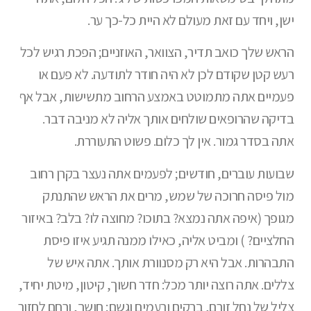
ישן, ויחד עם זאת מעולם לא היית כל-כך ער.
הראש שלך כואב תדיר, הצוואר, האוזניים; הפכת רגיש לכל
רעש קטן שקודם לכן לא היה חודר לתודעה. לא פעם או
פעמיים אתה מתמוטט באמצע הרחוב מתשישות, אבל אף
בדיקה שהרופאים שולחים אותך אליה לא מניבה דבר.
אתה בסדר גמור. אין לך כלום. פשוט התעוררת.
שבועות עוברים, חודשים; לפעמים אתה נעצר בקרן רחוב
מול פיסה חרוכה של שמש, מרים את הראש שהתנתק
מגופך (איפה אתה נמצא? בתוכו? מחוצה לו? בלב? באיזור
החלציים? ) ומביט אליה, כאילו ממנה תגיע איזו פיסת
התבהרות. אבל היא רק מסנוורת אותך. אתה איש של
צללים. אתה רוצה יותר מכל: חדר חשוך, קיטון, מיטת יחיד,
צליל של נחל זורם, ברקים ורעמים וגשם; חושך, ורחם לחזור