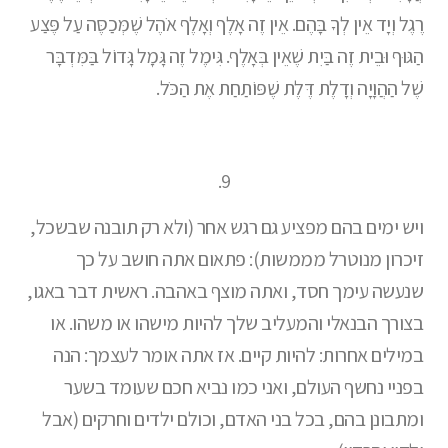
רֶגֶל וְיָד אֵין לְךָ בָּהֶם. אֵין זֶה אָלֶף וְאָלֶף אֹהֶל שֶׁמְּכַסֶּה עַל פֶּצַע
הַגּוּף וּבֵית זֶה בַּיִת שֶׁאֵין בְּאָלֶף. גִּימֶל זֶה גָּמָל גָּדוֹל בַּמִּדְבָּר
שֶׁל הַהֲוָיָה וְדָלֶת דֶּלֶת שֶׁפּוֹתַחַת אֶת הַכֹּל.
9.
ויש ימים בהם מפציע גם רגש אחר (ולא רק תובנה שבשכל,
זיכרון מנוטרל מממשות): פתאום אתה חושב על כך
שנעשה עימך חסד, ואתה מוצף באהבה. ראשית דבר באגו,
בצורך הבנאלי והמעליב שלך להיות מישהו או משהו. או
במילים אחרות: להיות קיים. אז אתה אומר לעצמך: הנה
בפניי נחשף העולם, ואני כמו נביא חכם שעומד בשער
ומתבונן בהם, בכל בני האדם, וכולם ילדים וחרקים (אבל