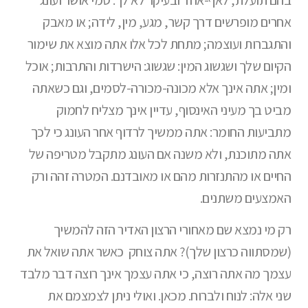
אחרים מופרשים דרך קשר, מגע, מין, לידה; או מאבק
והתגברות ועוצמה; מתחת לכל אלו אתה מוצא את שימור
הקיום שלך ושגשוג המין: שגשוג: הישרדות והתרבות; אוכל
ומין; אתה אינך אלא מכונה-מכורה-לסמים, וגם כשאתה
מביט בך מעיני האינסוף, עדיין אינך מצליח לחמוק
מתביעות החומר: אתה ממשיך לרדוף אחר העונג כי לכך
אתה מתוכנת, ולא משנה אם העונג מתקבל מטריפה של
החיים או מהתנזרות מהם או מאובדנם. המטרה זהה ורק
האמצעים משתנים.
רק מי נמצא שם מאחורי הרצון האדיר הזה להמשיך
(שמסתווה כרצון שלך)? אתה צוחק כאשר אתה שואל את
עצמך מה אתה רוצה, כי אתה עצמך אינך רוצה דבר מלבד
שני אלה: לנוח ולברוח. מכאן. ואולי ניתן לצמצמם את