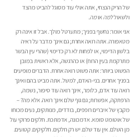
של הריק הנצחי, אתה אולי עוד מסוגל להביט מהצד
ולשאול
למה
או
מה.
אני אומר: נחשף בפניך; מתערטל מולך. אבל זו אינה רק
מטאפורה. אתה רואה אחרת; גם אינך מדבר על ראיה
בלשון הדימוי, או לפחות לא רק כדימוי (שהרי עין הבשר
מתרקמת בעין הרוח) או כהרגשה, אלא ראשית במובן
הפשוט ביותר: אתה פשוט רואה אחרת. הדברים מופיעים
בפניך אחרים. בני-האדם, למשל. אתה מביט בהם ואינך
רואה עוד אדם, כלומר, אינך רואה עוד סיפור, נשמה,
הרפתקה, אפשרות; גם גוף שלם אינך רואה. אלא מה? –
מקבץ של איברים רופפים, בודדים, מנותקים, נעים מכוחו
של אוטומט סומא. אדמכונה, אדמתכת. חלקים פרוקי עול
מן השלם. אין עוד שלם. יש רק חלקים. חלקיקים. קטועים.