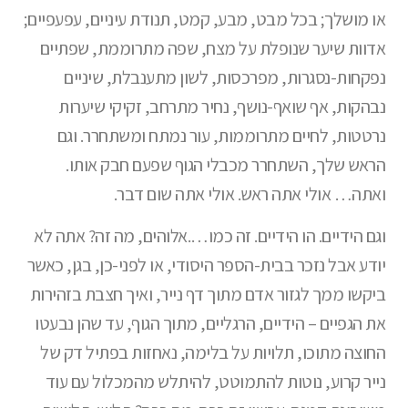
או מושלך; בכל מבט, מבע, קמט, תנודת עיניים, עפעפיים;
אדוות שיער שנופלת על מצח, שפה מתרוממת, שפתיים
נפקחות-נסגרות, מפרכסות, לשון מתענבלת, שיניים
נבהקות, אף שואף-נושף, נחיר מתרחב, זקיקי שיערות
נרטטות, לחיים מתרוממות, עור נמתח ומשתחרר. וגם
הראש שלך, השתחרר מכבלי הגוף שפעם חבק אותו.
ואתה… אולי אתה ראש. אולי אתה שום דבר.
וגם הידיים. הו הידיים. זה כמו….אלוהים, מה זה? אתה לא
יודע אבל נזכר בבית-הספר היסודי, או לפני-כן, בגן, כאשר
ביקשו ממך לגזור אדם מתוך דף נייר, ואיך חצבת בזהירות
את הגפיים – הידיים, הרגליים, מתוך הגוף, עד שהן נבעטו
החוצה מתוכו, תלויות על בלימה, נאחזות בפתיל דק של
נייר קרוע, נוטות להתמוטט, להיתלש מהמכלול עם עוד