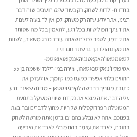
בחדוות-ילדות לשחק. רק בעוד ש
הם
חושבים שזה דבר
רציני, אתה
יודע
שזה רק משחק. לכן אין לך בעיה לשנות
את דעתך הפוליטיות בכל רגע, להאמין בכל מה שסותר
את קודמו, לספר לכולם שאתה עובד כנהג משאית, לשנות
את מקום הולדתך ברשת החברתית
לטאומטאוו'האקאטנגיהאנגקואואואוטמ-
אטיפוקיו'נואקיטנאטאהו, עיירה בניו-זילנד ששמה בן 55
התווים בלתי אפשרי כמעט כמו קיומך; או לעדכן את
כתובת מגוריך החדשה לקירגיזיסטאן – מדינה שאינך יודע
עליה דבר. אתה מוצא את נקודת שיווי המשקל בתנועת
המטוטלת הפרדוקסלית של היות מחוץ לדברים ובה בעת
בפנוכם. אתה לא נבלע בהם ובו בזמן אתה מורשה לשחק
בתוכם, לאבד את עצמך בהם מבלי לאבד את הידיעה
שכל זה הוא אך ורק משחק, גם ברגעים האכזרים והקשים