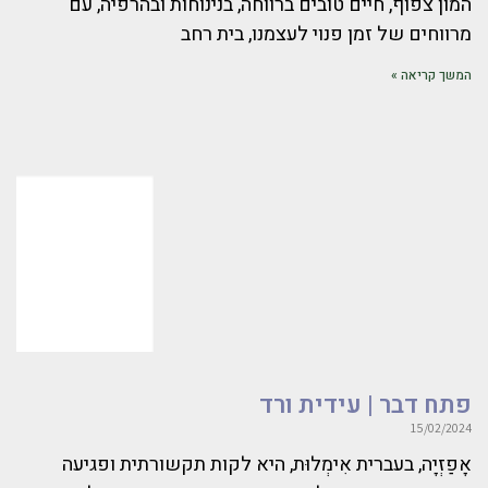
המון צפוף, חיים טובים ברווחה, בנינוחות ובהרפיה, עם
מרווחים של זמן פנוי לעצמנו, בית רחב
המשך קריאה »
פתח דבר | עידית ורד
15/02/2024
אָפַזְיָה, בעברית אִימְלוּת, היא לקות תקשורתית ופגיעה